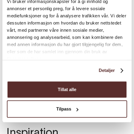
Vi bruker informasjonskapsler for å gi innhold og
annonser et personlig preg, for å levere sosiale
mediefunksjoner og for å analysere trafikken vår. Vi deler
dessuten informasjon om hvordan du bruker nettstedet
vårt, med partnerne våre innen sosiale medier,
annonsering og analysearbeid, som kan kombinere den
med annen informasjon du har gjort tilgjengelig for dem,
Preise
eller som de har samlet inn gjennom din bruk av
tjenestene deres.
Detaljer
Beschreibung
Preis*
Gletschersee Kajak
2.590,00
Tillat alle
*Preis ab
Tilpass
Inspiration