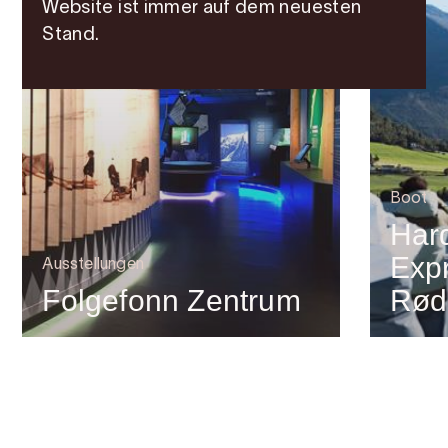
Website ist immer auf dem neuesten
Stand.
Boot
Har
Expr
Ausstellungen
Folgefonn Zentrum
Rød