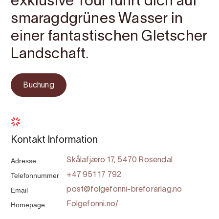
exklusive Tour führt dich auf
smaragdgrünes Wasser in
einer fantastischen Gletscher
Landschaft.
Buchung
Kontakt Information
Adresse
Skålafjæro 17, 5470 Rosendal
Telefonnummer
+47 951 17 792
Email
post@folgefonni-breforarlag.no
Homepage
Folgefonni.no/