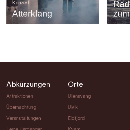
Rad
Konzert
Atterklang
zum
Abkürzungen
Orte
Attraktionen
Ullensvang
Übernachtung
Ulvik
Veranstaltungen
Eidfjord
Lerne Hardanger
Kvam