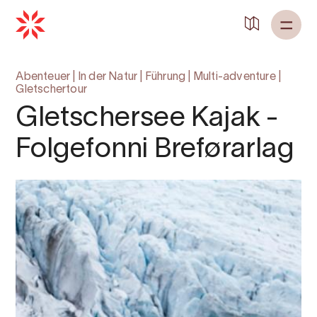
Abenteuer
|
In der Natur
|
Führung
|
Multi-adventure
|
Gletschertour
Gletschersee Kajak -
Folgefonni Breførarlag