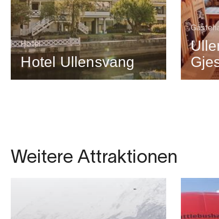
Gästeh
Ull
Hotel
Hotel Ullensvang
Gje
Weitere Attraktionen