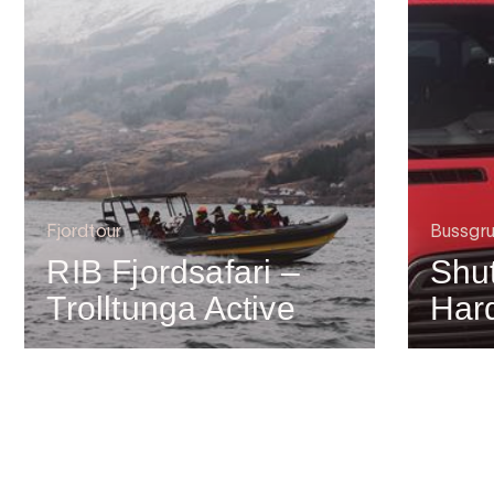
Fjordtour
Bussgr
RIB Fjordsafari –
Shut
Trolltunga Active
Har