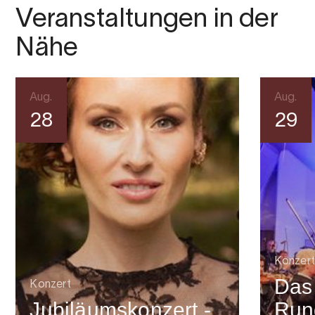
Veranstaltungen in der
Nähe
Aug.
Aug.
28
29
Konzert
Das
Konzert
Jubiläumskonzert -
Run