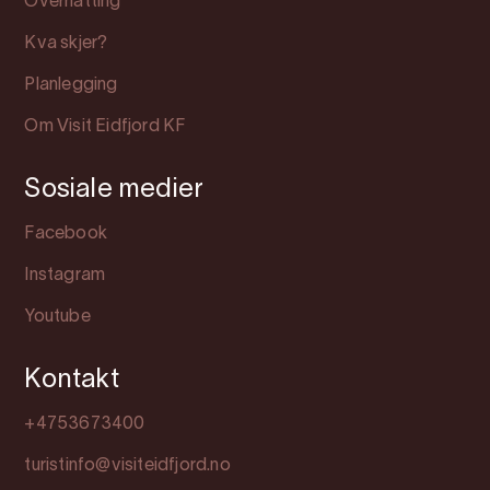
Overnatting
Kva skjer?
Planlegging
Om Visit Eidfjord KF
Sosiale medier
Facebook
Instagram
Youtube
Kontakt
+4753673400
turistinfo@visiteidfjord.no