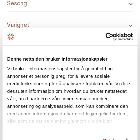
Sesong
Hadlaskard
, 995 moh. Sjølvbetjent, open
turisthytte (Bergen turlag). Hyttevakt i juli og
Varighet
august.
Hedlo Turisthytte
, 945 moh. Privat hytte.
Betjent i juli og august.
Vivelid Fjellstova,
880 moh. Privat hytte.
Denne nettsiden bruker informasjonskapsler
Betjent juli og august.
Vi bruker informasjonskapsler for å gi innhold og
Kart
annonser et personlig preg, for å levere sosiale
mediefunksjoner og for å analysere trafikken vår. Vi deler
Buss
:
dessuten informasjon om hvordan du bruker nettstedet
Skyss buss 990 går mellom Kinsarvik og Bu,
vårt, med partnerne våre innen sosiale medier,
rutetider finn du på skyss.no eller skyss sin
annonsering og analysearbeid, som kan kombinere den
app.
med annen informasjon du har gjort tilgjengelig for dem,
Skyss buss 991 går mellom Bu og Eidfjord/
eller som de har samlet inn gjennom din bruk av
Øvre Eidfjord, rutetider finn du på skyss.no
tjenestene deres.
eller skyss sin app.