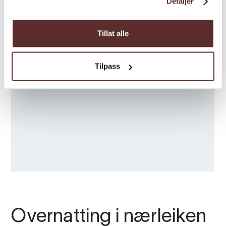
Detaljer
Taxi:
Eidfjord tel (+47) 91 79 70 51
Tillat alle
Kinsarvik tel (+47) 95 47 45 75
Tilpass
Parkering
:
Kinsarvik: ved sida av Heradshuset
(60.374771, 6.721917) , eller ved brua over
elva Vivippo (60.363347, 6.744060).
Parkering Hjølmaberget ( 60.371412,
7.169371)
Kart:
Hardangervidda Vest, 1:50.000. Kjøp
kartet på turistkontor, eller bestill
her
Overnatting i nærleiken