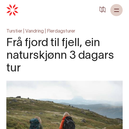
Tilbake til
Heim
Turstier
|
Vandring
|
Flerdagsturer
Frå fjord til fjell, ein
naturskjønn 3 dagars
tur