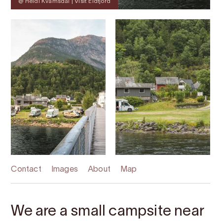
@ Heidi Kvamsdal | Visit Eidfjord
Contact
Images
About
Map
We are a small campsite near