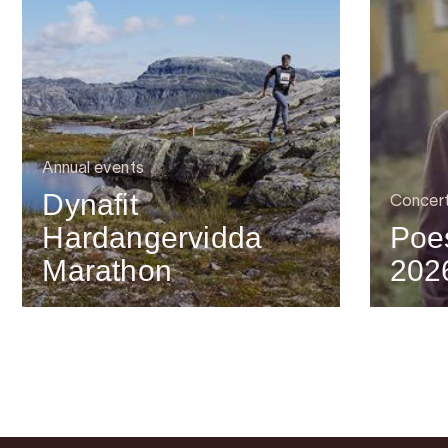
Annual events
Dynafit
Concer
Hardangervidda
Poes
Marathon
202