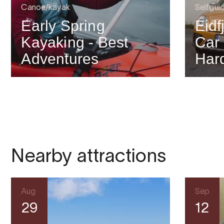
Canoe/kayak
Selfgui
Early Spring
Eidf
Kayaking - Best
Car 
Adventures
Har
Nearby attractions
Aug
Sep
29
12