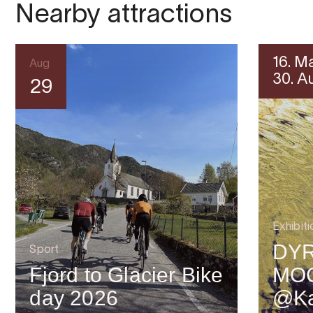
Nearby attractions
16. M
Aug
30. A
29
Exhibiti
DYR
Sport
Fjord to Glacier Bike
MO
day 2026
@Ka