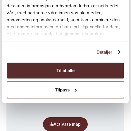
dessuten informasjon om hvordan du bruker nettstedet
vårt, med partnerne våre innen sosiale medier,
annonsering og analysearbeid, som kan kombinere den
med annen informasjon du har gjort tilgjengelig for dem,
eller som de har samlet inn gjennom din bruk av
Map
tjenestene deres.
Detaljer
Tillat alle
Tilpass