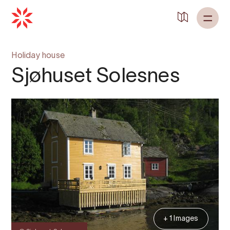
Back to
Home
Holiday house
Sjøhuset Solesnes
+ 1 Images