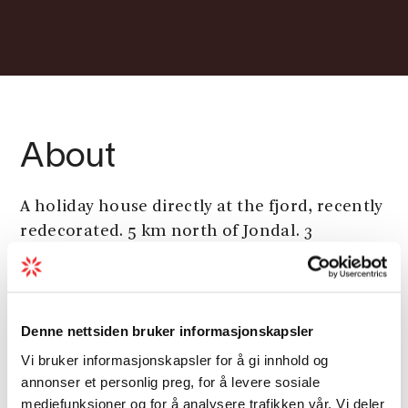
About
A holiday house directly at the fjord, recently
redecorated. 5 km north of Jondal. 3
bedroom, 2 beds in every room and sofa-bed.
Lounge, living room, bathroom and a fully
equipped kitchen. Nice, sunny terrace.
Denne nettsiden bruker informasjonskapsler
Vi bruker informasjonskapsler for å gi innhold og
Season
annonser et personlig preg, for å levere sosiale
mediefunksjoner og for å analysere trafikken vår. Vi deler