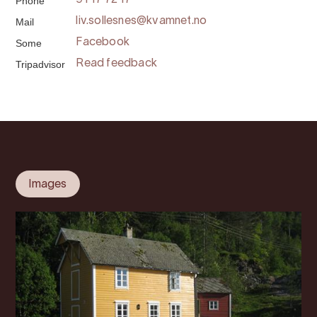
Phone
91 17 72 17
Mail
liv.sollesnes@kvamnet.no
Some
Facebook
Tripadvisor
Read feedback
Images