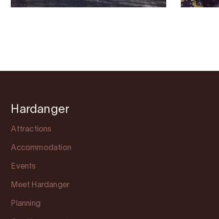
Hardanger
Attractions
Accommodation
Events
Meet Hardanger
Planning