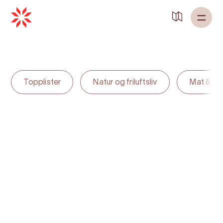
Back to
Home
Topplister
Natur og friluftsliv
Mat & dr