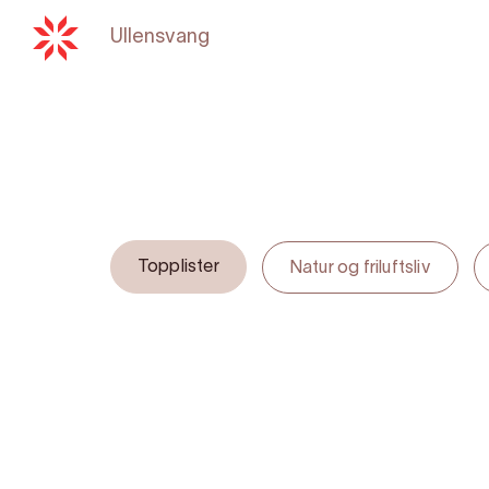
Ullensvang
Back to
hardangerfjord.c
Topplister
Natur og friluftsliv