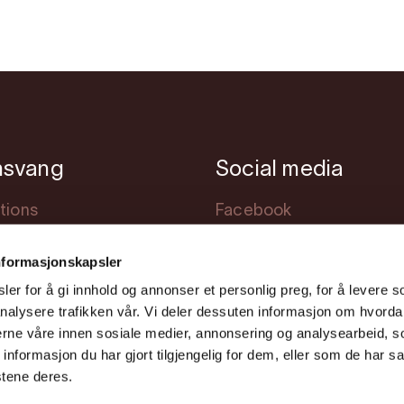
nsvang
Social media
tions
Facebook
modation
Instagram
nformasjonskapsler
s
Youtube
er for å gi innhold og annonser et personlig preg, for å levere s
ng
nalysere trafikken vår. Vi deler dessuten informasjon om hvorda
nerne våre innen sosiale medier, annonsering og analysearbeid, 
formasjon du har gjort tilgjengelig for dem, eller som de har sa
stene deres.