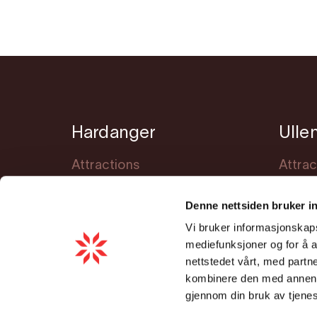
Hardanger
Ulle
Attractions
Attrac
Accommodation
Accom
Denne nettsiden bruker i
Events
Event
Vi bruker informasjonskapsl
Meet Hardanger
Planni
mediefunksjoner og for å a
Planning
nettstedet vårt, med part
kombinere den med annen in
Cookie consent
gjennom din bruk av tjene