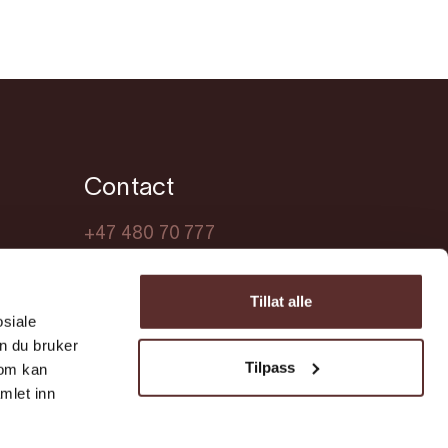
Contact
+47 480 70 777
turist@ullensvang.kommune.no
Tillat alle
osiale
n du bruker
Tilpass
som kan
mlet inn