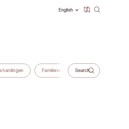
English
ra hardingen
Familievennleg
Overnatting