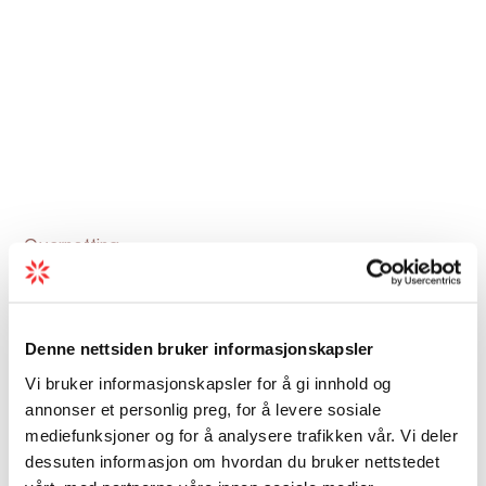
Overnatting
Unike overnattingar i Hardanger
Hardanger byr på meir enn eventyrleg vakker
Denne nettsiden bruker informasjonskapsler
natur – her finn du ei rekke unike
overnattingar som gjer ferien din til ei
Vi bruker informasjonskapsler for å gi innhold og
annonser et personlig preg, for å levere sosiale
oppleving utanom det vanlege.
mediefunksjoner og for å analysere trafikken vår. Vi deler
dessuten informasjon om hvordan du bruker nettstedet