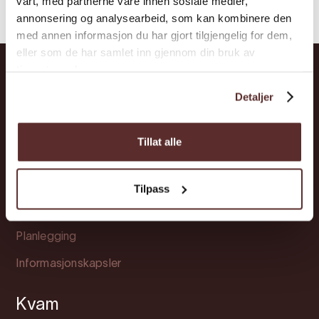
vårt, med partnerne våre innen sosiale medier,
annonsering og analysearbeid, som kan kombinere den
med annen informasjon du har gjort tilgjengelig for dem,
eller som de har samlet inn gjennom din bruk av
tjenestene deres.
Detaljer
Hardanger
Opplevingar
Tillat alle
Overnatting
Kva skjer?
Tilpass
Møt Hardanger
Planlegging
Informasjonskapsler
Kvam