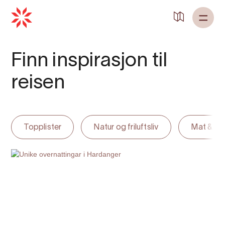
Tilbake til
Heim
Finn inspirasjon til
reisen
Topplister
Natur og friluftsliv
Mat & dr