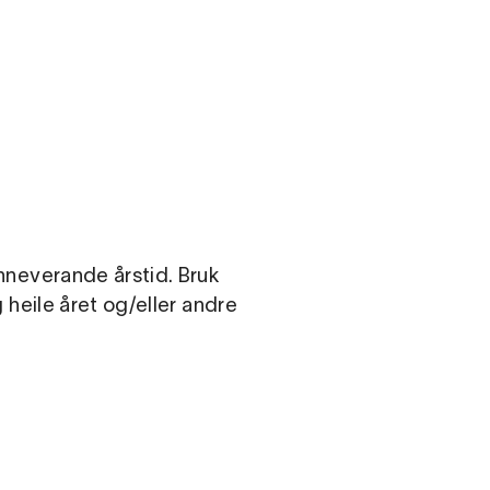
.com
inneverande årstid. Bruk
g heile året og/eller andre