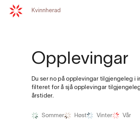
Kvinnherad
Tilbake til
hardangerfjord
Opplevingar
Du ser no på opplevingar tilgjengeleg i 
filteret for å sjå opplevingar tilgjengele
årstider.
Sommer
Høst
Vinter
Vår