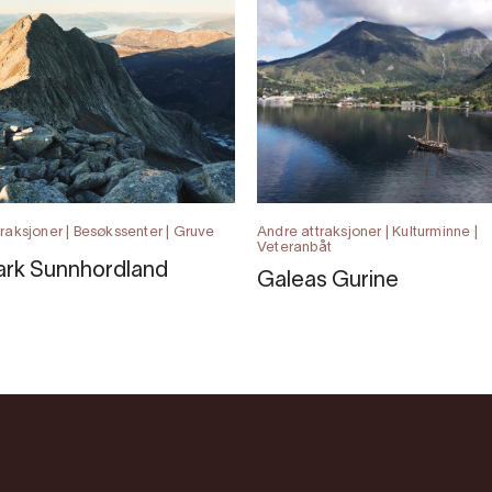
raksjoner | Besøkssenter | Gruve
Andre attraksjoner | Kulturminne |
Veteranbåt
rk Sunnhordland
Galeas Gurine