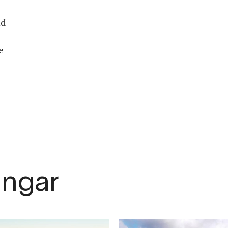
ad
e
ingar