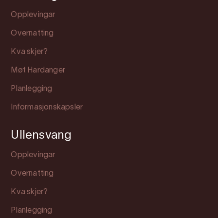
Opplevingar
Overnatting
Kva skjer?
Møt Hardanger
Planlegging
Informasjonskapsler
Ullensvang
Opplevingar
Overnatting
Kva skjer?
Planlegging