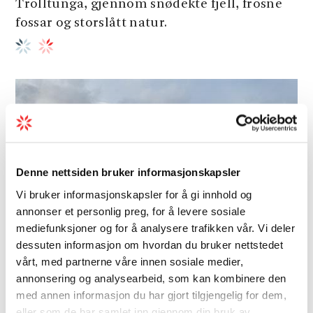
Trolltunga, gjennom snødekte fjell, frosne
fossar og storslått natur.
Denne nettsiden bruker informasjonskapsler
Vi bruker informasjonskapsler for å gi innhold og
annonser et personlig preg, for å levere sosiale
mediefunksjoner og for å analysere trafikken vår. Vi deler
dessuten informasjon om hvordan du bruker nettstedet
vårt, med partnerne våre innen sosiale medier,
annonsering og analysearbeid, som kan kombinere den
med annen informasjon du har gjort tilgjengelig for dem,
eller som de har samlet inn gjennom din bruk av
Fjelltur | Guidet tur | Vandring