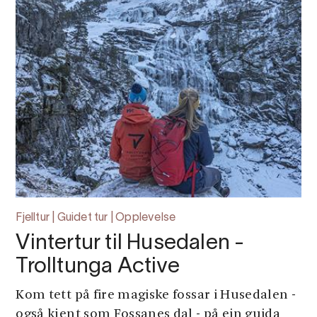
Fjelltur | Guidet tur | Opplevelse
Vintertur til Husedalen -
Trolltunga Active
Kom tett på fire magiske fossar i Husedalen -
også kjent som Fossanes dal - på ein guida