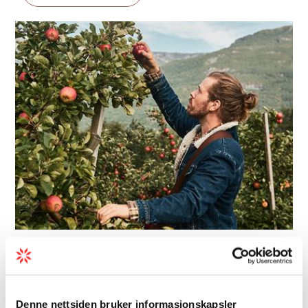
Bedriftsbesøk | Bondegård/Fritidsgård |
Gruppeaktiviteter
Aga Sideri
Denne nettsiden bruker informasjonskapsler