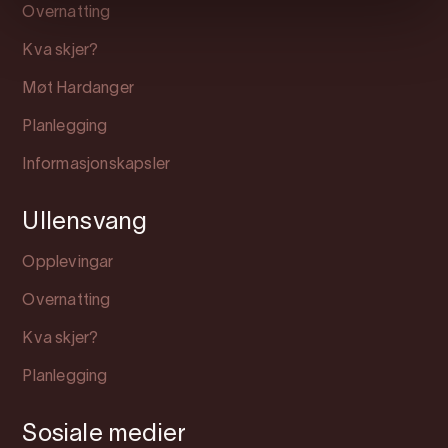
Overnatting
Kva skjer?
Møt Hardanger
Planlegging
Informasjonskapsler
Ullensvang
Opplevingar
Overnatting
Kva skjer?
Planlegging
Sosiale medier