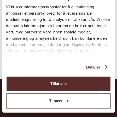
Aga Sideri ligg idyllisk ved Sørfjorden i
Vi bruker informasjonskapsler for å gi innhold og
Ullensvang. Her produserer dei Sider frå
annonser et personlig preg, for å levere sosiale
Hardanger som du kan smaka og kjøpa i
mediefunksjoner og for å analysere trafikken vår. Vi deler
samband med ei omvising og gardsbesøk på
dessuten informasjon om hvordan du bruker nettstedet
Aga.
vårt, med partnerne våre innen sosiale medier,
annonsering og analysearbeid, som kan kombinere den
med annen informasjon du har gjort tilgjengelig for dem,
eller som de har samlet inn gjennom din bruk av
tjenestene deres.
Detaljer
Tillat alle
Hardanger
Tilpass
Opplevingar