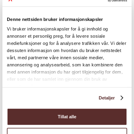
hardangersaum, bunad og folkemusikk. I
tillegg kan du også besøkja friluftsmuseum
Denne nettsiden bruker informasjonskapsler
med historis...
Vi bruker informasjonskapsler for å gi innhold og
annonser et personlig preg, for å levere sosiale
mediefunksjoner og for å analysere trafikken vår. Vi deler
dessuten informasjon om hvordan du bruker nettstedet
vårt, med partnerne våre innen sosiale medier,
annonsering og analysearbeid, som kan kombinere den
med annen informasjon du har gjort tilgjengelig for dem,
eller som de har samlet inn gjennom din bruk av
tjenestene deres.
Detaljer
Tillat alle