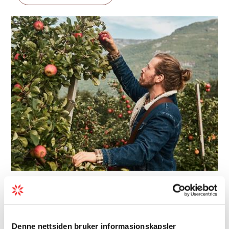
Bedriftsbesøk | Bondegård/Fritidsgård |
Gruppeaktiviteter
Aga Sideri
Denne nettsiden bruker informasjonskapsler