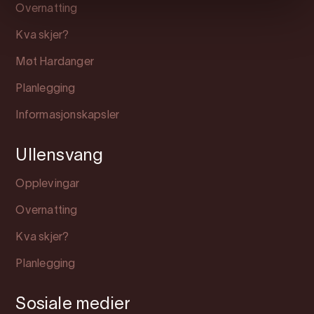
Overnatting
Kva skjer?
Møt Hardanger
Planlegging
Informasjonskapsler
Ullensvang
Opplevingar
Overnatting
Kva skjer?
Planlegging
Sosiale medier