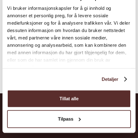
Aga Sideri ligg idyllisk ved Sørfjorden i
Vi bruker informasjonskapsler for å gi innhold og
Ullensvang. Her produserer dei Sider frå
annonser et personlig preg, for å levere sosiale
Hardanger som du kan smaka og kjøpa i
mediefunksjoner og for å analysere trafikken vår. Vi deler
samband med ei omvising og gardsbesøk på
dessuten informasjon om hvordan du bruker nettstedet
Aga.
vårt, med partnerne våre innen sosiale medier,
annonsering og analysearbeid, som kan kombinere den
med annen informasjon du har gjort tilgjengelig for dem,
eller som de har samlet inn gjennom din bruk av
tjenestene deres.
Detaljer
Tillat alle
Hardanger
Tilpass
Opplevingar