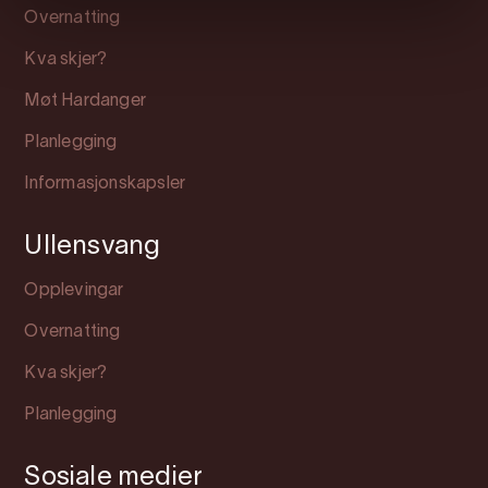
Overnatting
Kva skjer?
Møt Hardanger
Planlegging
Informasjonskapsler
Ullensvang
Opplevingar
Overnatting
Kva skjer?
Planlegging
Sosiale medier