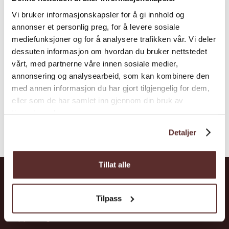
Restaurant
Vi bruker informasjonskapsler for å gi innhold og
annonser et personlig preg, for å levere sosiale
Fonna1199 er midlertidig stengt. Vegen opp
mediefunksjoner og for å analysere trafikken vår. Vi deler
til Folgefonna-isbreen er imidlertid open. Vil
dessuten informasjon om hvordan du bruker nettstedet
du utforska isbreen med guide, besøk
vårt, med partnerne våre innen sosiale medier,
Folgefonni Breførarlag sine heimesider.
annonsering og analysearbeid, som kan kombinere den
med annen informasjon du har gjort tilgjengelig for dem,
eller som de har samlet inn gjennom din bruk av
tjenestene deres.
Detaljer
Tillat alle
Hardanger
Tilpass
Opplevingar