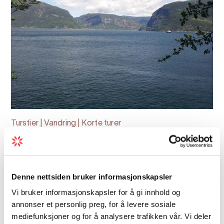
Turstier | Vandring | Korte turer
Utne-Høyviki-Sletthagen
Utne: Utne- Høyviki-Sletthagen Startpunkt:
Utne Hotel Endepunkt: Utne Hotel Parkering:
Denne nettsiden bruker informasjonskapsler
ved Utne Kyrkje Tilkomst med offentleg
Vi bruker informasjonskapsler for å gi innhold og
transport: Buss frå Odda, ferje frå Kinsarvik
annonser et personlig preg, for å levere sosiale
og Kvanndal. Hurtigbåt fr...
mediefunksjoner og for å analysere trafikken vår. Vi deler