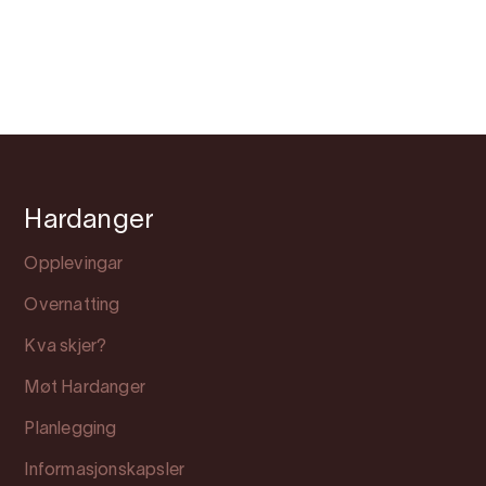
Hardanger
Opplevingar
Overnatting
Kva skjer?
Møt Hardanger
Planlegging
Informasjonskapsler