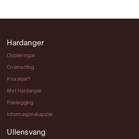
Hardanger
Opplevingar
Overnatting
Kva skjer?
Møt Hardanger
Planlegging
Informasjonskapsler
Ullensvang