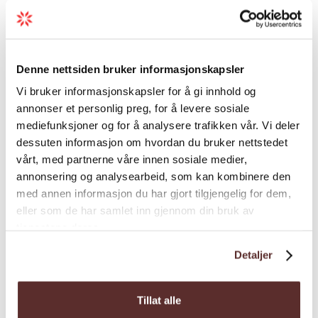
App.hotell/ leilighetsanlegg | Leiligheter
Denne nettsiden bruker informasjonskapsler
Slottet Apartments
Vi bruker informasjonskapsler for å gi innhold og
annonser et personlig preg, for å levere sosiale
Slottet Apartments tilbyr komfortabel
mediefunksjoner og for å analysere trafikken vår. Vi deler
overnatting med fjordutsikt i Tyssedal - ikkje
dessuten informasjon om hvordan du bruker nettstedet
langt unna startpunktet til Trolltunga.
vårt, med partnerne våre innen sosiale medier,
annonsering og analysearbeid, som kan kombinere den
med annen informasjon du har gjort tilgjengelig for dem,
eller som de har samlet inn gjennom din bruk av
tjenestene deres.
Detaljer
Tillat alle