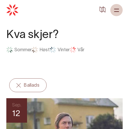
Tilbake til
Heim
Kva skjer?
Sommer
Høst
Vinter
Vår
Ballads
Sep.
12