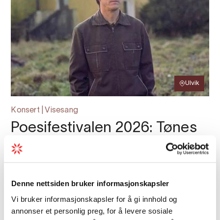
Ulvik
Konsert | Visesang
Poesifestivalen 2026: Tønes
Tønes heiter eigentleg Frank Tønnesen, og
fleire har omtala han som ein Dylan på
dialekt. Det gjer dei med rette! Tønes er ein
Denne nettsiden bruker informasjonskapsler
låtskrivar i særklasse som fortel
Vi bruker informasjonskapsler for å gi innhold og
underfundige og humoristiske historiar på
annonser et personlig preg, for å levere sosiale
klingande s...