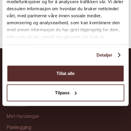
mediefunksjoner og for å analysere trafikken vår. Vi deler
dessuten informasjon om hvordan du bruker nettstedet
vårt, med partnerne våre innen sosiale medier,
annonsering og analysearbeid, som kan kombinere den
med annen informasjon du har gjort tilgjengelig for dem,
eller som de har samlet inn gjennom din bruk av
tjenestene deres.
Detaljer
Hardanger
Tillat alle
Opplevingar
Tilpass
Overnatting
Kva skjer?
Møt Hardanger
Planlegging