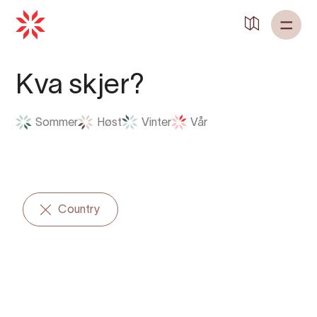
Tilbake til
Heim
Kva skjer?
Sommer
Høst
Vinter
Vår
Country