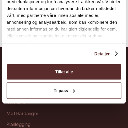
mediefunksjoner og for å analysere trafikken vår. Vi deler
dessuten informasjon om hvordan du bruker nettstedet
vårt, med partnerne våre innen sosiale medier,
annonsering og analysearbeid, som kan kombinere den
med annen informasjon du har gjort tilgjengelig for dem,
eller som de har samlet inn gjennom din bruk av
tjenestene deres.
Detaljer
Hardanger
Tillat alle
Opplevingar
Tilpass
Overnatting
Kva skjer?
Møt Hardanger
Planlegging