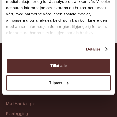
mediefunksjoner og for å analysere trafikken vår. Vi deler
dessuten informasjon om hvordan du bruker nettstedet
vårt, med partnerne våre innen sosiale medier,
annonsering og analysearbeid, som kan kombinere den
med annen informasjon du har gjort tilgjengelig for dem,
eller som de har samlet inn gjennom din bruk av
tjenestene deres.
Detaljer
Hardanger
Tillat alle
Opplevingar
Tilpass
Overnatting
Kva skjer?
Møt Hardanger
Planlegging