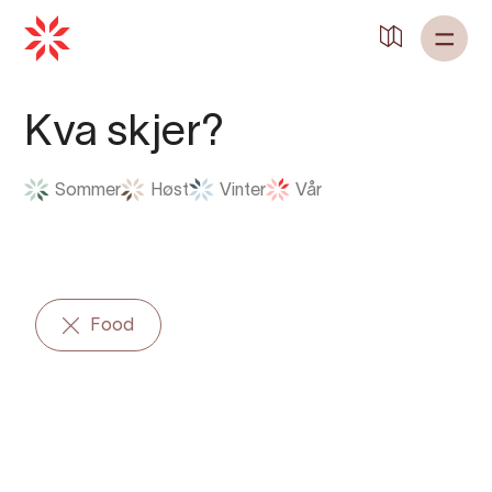
Tilbake til
Heim
Kva skjer?
Sommer
Høst
Vinter
Vår
Food