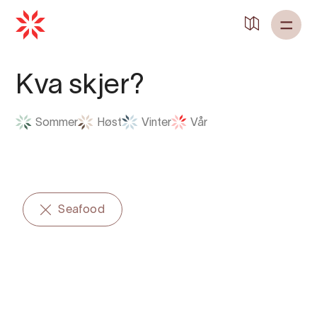
Tilbake til
Heim
Kva skjer?
Sommer
Høst
Vinter
Vår
Seafood