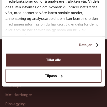
mediefunksjoner og for å analysere trafikken vår. Vi deler
dessuten informasjon om hvordan du bruker nettstedet
vårt, med partnerne våre innen sosiale medier,
annonsering og analysearbeid, som kan kombinere den
med annen informasjon du har gjort tilgjengelig for dem,
eller som de har samlet inn gjennom din bruk av
tjenestene deres.
Detaljer
Hardanger
Tillat alle
Opplevingar
Tilpass
Overnatting
Kva skjer?
Møt Hardanger
Planlegging