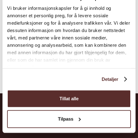
12-15 båtplassar ved kaien. Serviceanlegg
Vi bruker informasjonskapsler for å gi innhold og
med dusj, toalett og vaskemaskin ligg ved
annonser et personlig preg, for å levere sosiale
kaféen på kaia, og er ope for båtgjester.
mediefunksjoner og for å analysere trafikken vår. Vi deler
dessuten informasjon om hvordan du bruker nettstedet
vårt, med partnerne våre innen sosiale medier,
annonsering og analysearbeid, som kan kombinere den
med annen informasjon du har gjort tilgjengelig for dem,
eller som de har samlet inn gjennom din bruk av
tjenestene deres.
Detaljer
Tillat alle
Hardanger
Tilpass
Opplevingar