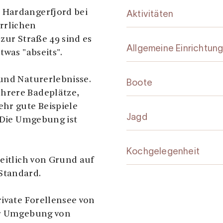
 Hardangerfjord bei
Aktivitäten
rrlichen
zur Straße 49 sind es
Allgemeine Einrichtun
twas "abseits".
 und Naturerlebnisse.
Boote
hrere Badeplätze,
ehr gute Beispiele
Jagd
. Die Umgebung ist
Kochgelegenheit
zeitlich von Grund auf
Standard.
rivate Forellensee von
der Umgebung von