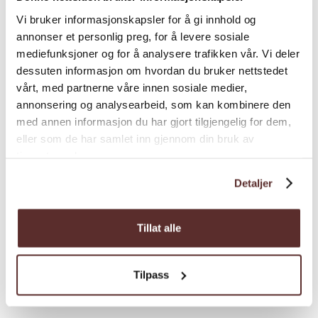
genießen und oft in Ruhe und
Vi bruker informasjonskapsler for å gi innhold og
Abgeschiedenheit wandern können.
annonser et personlig preg, for å levere sosiale
mediefunksjoner og for å analysere trafikken vår. Vi deler
Entdecken Sie den Winter am
dessuten informasjon om hvordan du bruker nettstedet
Siehe mehr
Hardangerfjord auf eine entspannte und
vårt, med partnerne våre innen sosiale medier,
zugleich abenteuerliche Weise –
annonsering og analysearbeid, som kan kombinere den
Schneeschuhwanderungen, die Stille, Natur
med annen informasjon du har gjort tilgjengelig for dem,
und gemeinsame Momente vereinen.
eller som de har samlet inn gjennom din bruk av
Aktivitäten
tjenestene deres.
Saison:
Januar – April
Detaljer
Saison
Tillat alle
Skifahren
Tilpass