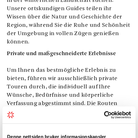
in der winterlichen Landschaft suchen.
Unsere ortskundigen Guides teilen ihr
Wissen über die Natur und Geschichte der
Region, während Sie die Ruhe und Schönheit
der Umgebung in vollen Zügen genießen
können.
Private und maßgeschneiderte Erlebnisse
Um Ihnen das bestmögliche Erlebnis zu
bieten, führen wir ausschließlich private
Touren durch, die individuell auf Ihre
Wünsche, Bedürfnisse und körperliche
Verfassung abgestimmt sind. Die Routen
werden an das Fitnesslevel und die
Interessen Ihrer Gruppe angepasst. Unsere
Touren finden in der Region Øystese statt,
Denne nettsiden bruker informasjonskapsler
wo Sie die Schönheit der Fjordlandschaft