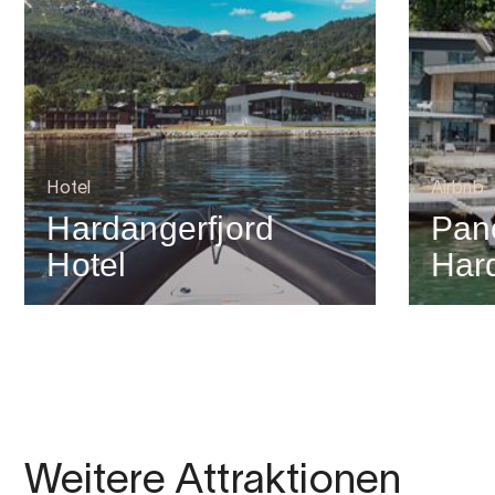
Hotel
Airbnb
Hardangerfjord
Pan
Hotel
Har
Weitere Attraktionen