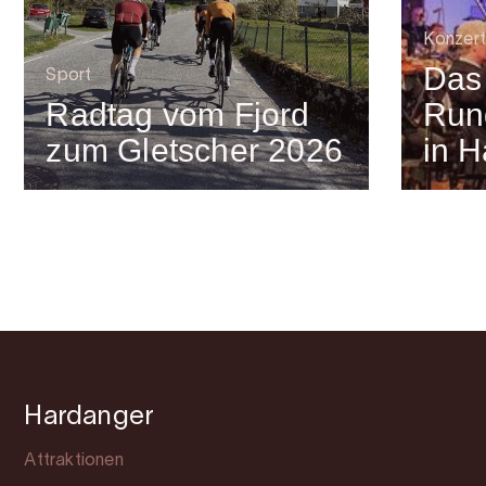
Konzert
Das
Sport
Radtag vom Fjord
Run
zum Gletscher 2026
in 
Hardanger
Attraktionen