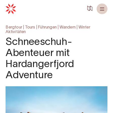
Zurück zu
Startseite
Bergtour
|
Tours
|
Führungen
|
Wandern
|
Winter
Aktivitäten
Schneeschuh-
Abenteuer mit
Hardangerfjord
Adventure