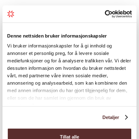
Markierung
Denne nettsiden bruker informasjonskapsler
• Informationstafel am Riksveg 48 gegenüber
Vi bruker informasjonskapsler for å gi innhold og
dem Rosendal Fjordhotel.
annonser et personlig preg, for å levere sosiale
mediefunksjoner og for å analysere trafikken vår. Vi deler
• ”T”-Zeichen und Schilder unterwegs.
dessuten informasjon om hvordan du bruker nettstedet
vårt, med partnerne våre innen sosiale medier,
annonsering og analysearbeid, som kan kombinere den
med annen informasjon du har gjort tilgjengelig for dem,
Schwierigkeitsgrad
eller som de har samlet inn gjennom din bruk av
tjenestene deres.
Rot. Mäßig anspruchsvoll. ”Drei Stiefel” nach
Detaljer
dem DNT-System.
Tillat alle