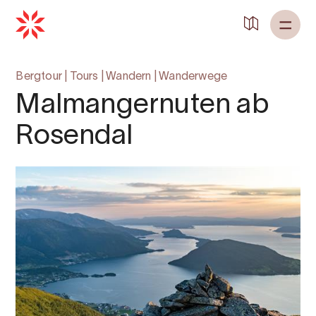
Zurück zu
Startseite
Bergtour
|
Tours
|
Wandern
|
Wanderwege
Malmangernuten ab
Rosendal