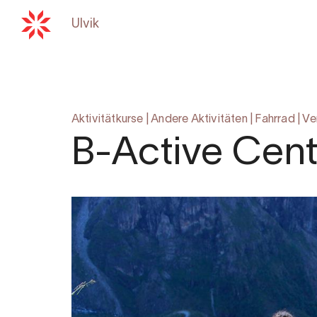
Ulvik
Zurück zu
hardangerfjord.com
Aktivitätkurse
|
Andere Aktivitäten
|
Fahrrad
|
Ve
B-Active Cent