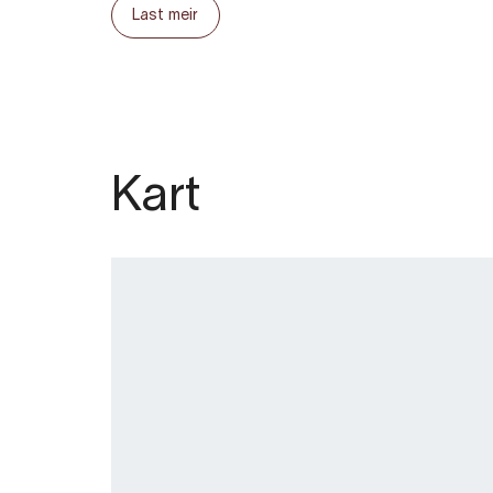
Last meir
#5 - Huska i Ostangen park, meir info
Eller sjå artikkelen
her
Kart