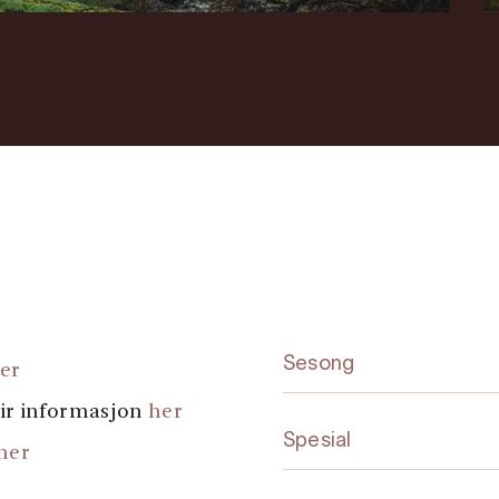
Sesong
er
eir informasjon
her
Spesial
her
nformasjon
her