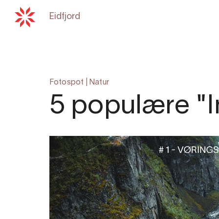
Eidfjord
Tilbake til
hardangerfjord.co
Fotospot
|
Natur
5 populære "In