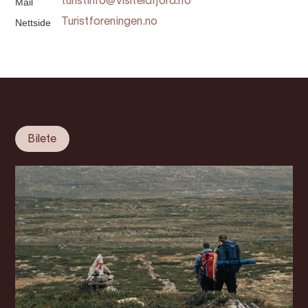
Mail
turistinfo@visiteidfjord.no
Nettside
Turistforeningen.no
Bilete