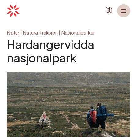
Tilbake til
Heim
Natur
|
Naturattraksjon
|
Nasjonalparker
Hardangervidda
nasjonalpark