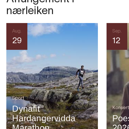
nærleiken
Aug.
Sep.
29
12
Sport
Dynafit
Konsert
Hardangervidda
Poes
Marathon
202