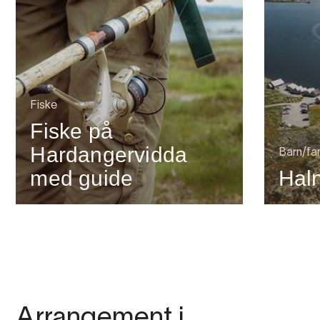
Fiske
Fiske på
Hardangervidda
Barn/fam
med guide
Hal
Arrangement i