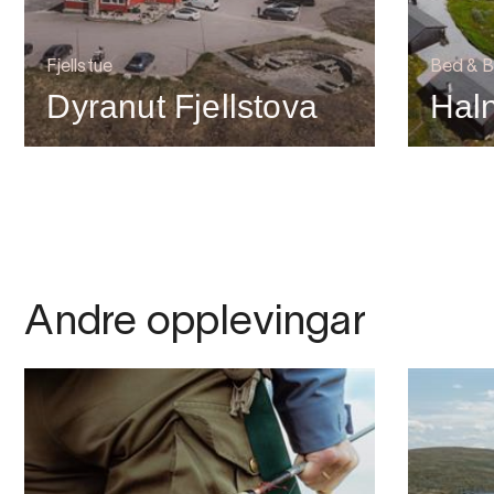
Fjellstue
Bed & B
Dyranut Fjellstova
Haln
Andre opplevingar