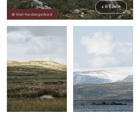
+ 6 Bilete
@ Visit Hardangerfjord
Kontakt
Bilete
Om
Kart