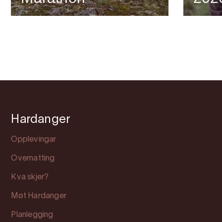
Hardanger
Opplevingar
Overnatting
Kva skjer?
Møt Hardanger
Planlegging