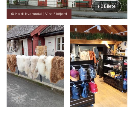
+ 2 Bilete
@ Heidi Kvamsdal | Visit Eidfjord
Kontakt
Bilete
Om
Kart