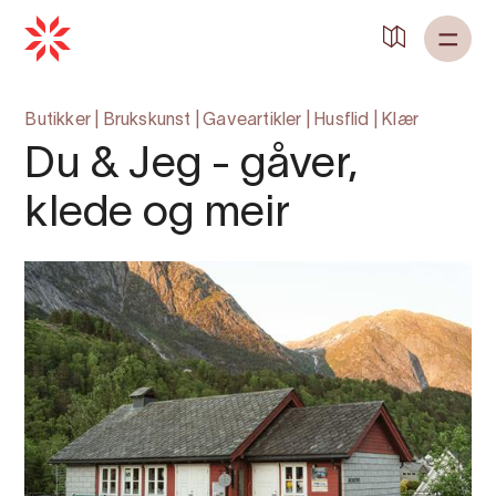
Tilbake til
Heim
Butikker
|
Brukskunst
|
Gaveartikler
|
Husflid
|
Klær
Du & Jeg - gåver,
klede og meir