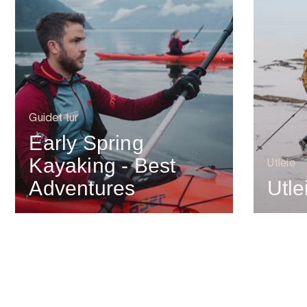
Guidet tur
Early Spring
Kayaking - Best
Utleie
Adventures
Utle