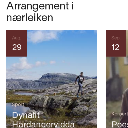
Arrangement i
nærleiken
Aug.
Sep.
29
12
Sport
Dynafit
Konsert
Hardangervidda
Poes