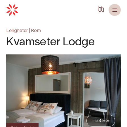
Tilbake til
Heim
Leiligheter
|
Rom
Kvamseter Lodge
+ 5 Bilete