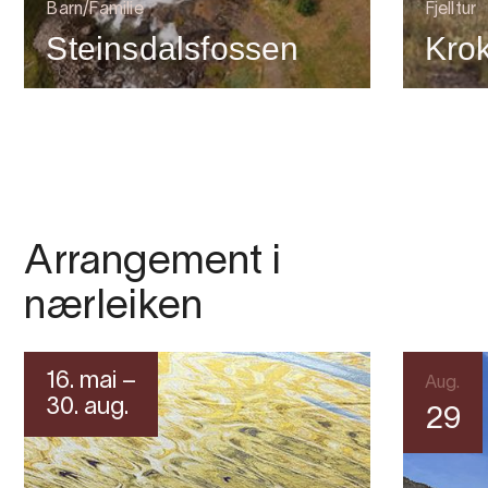
Barn/Familie
Fjelltur
Steinsdalsfossen
Kro
Arrangement i
nærleiken
16. mai –
Aug.
30. aug.
29