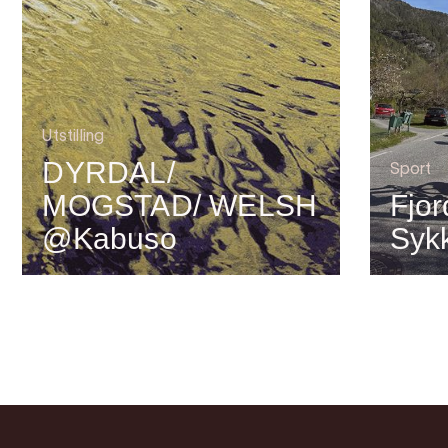
Utstilling
DYRDAL/
Sport
MOGSTAD/ WELSH
Fjor
@Kabuso
Syk