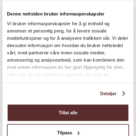
med eigen kjøkkenkrok og bad. Her er også ei
Denne nettsiden bruker informasjonskapsler
stor luksuriøs hytte med plass til 35
Vi bruker informasjonskapsler for å gi innhold og
personar, og av faselitetar er m.a. fleire
annonser et personlig preg, for å levere sosiale
suitar, kinorom, eigen sauna.
mediefunksjoner og for å analysere trafikken vår. Vi deler
dessuten informasjon om hvordan du bruker nettstedet
vårt, med partnerne våre innen sosiale medier,
Sesong
annonsering og analysearbeid, som kan kombinere den
med annen informasjon du har gjort tilgjengelig for dem,
eller som de har samlet inn gjennom din bruk av
tjenestene deres.
Detaljer
Kart
Tillat alle
Tilpass