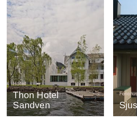
Hotell
Thon Hotel
Feriehu
Sandven
Sjus