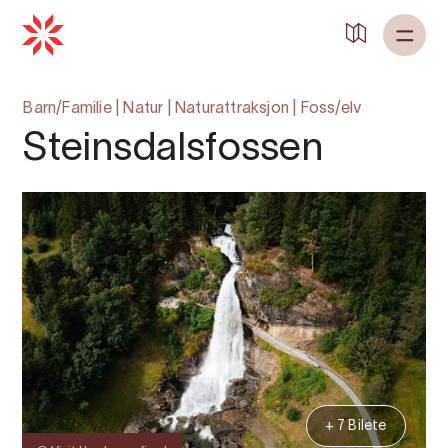
Tilbake til
Heim
Barn/Familie
|
Natur
|
Naturattraksjon
|
Foss/elv
Steinsdalsfossen
+ 7 Bilete