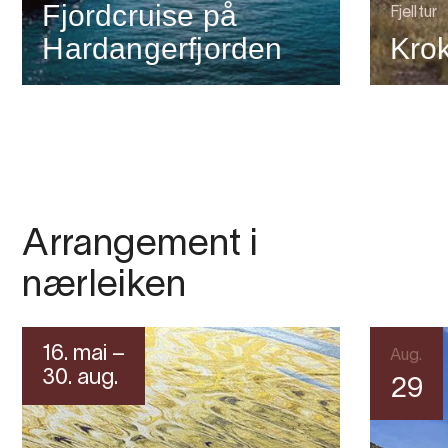
Fjordcruise på
Fjelltur
Hardangerfjorden
Kro
Arrangement i
nærleiken
16. mai –
Aug.
30. aug.
29