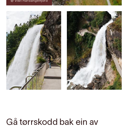
@ Visit Hardangerfjord
Kontakt
Bilete
Om
Kart
Gå tørrskodd bak ein av