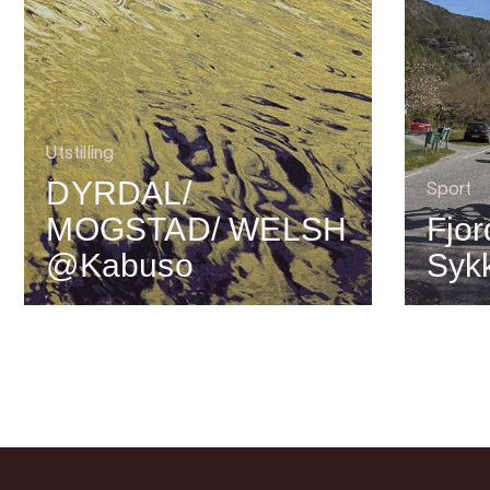
Utstilling
DYRDAL/
Sport
MOGSTAD/ WELSH
Fjor
@Kabuso
Syk