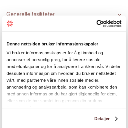
erfarne skipperar prioriterer tryggleik og
komfort heile året. Båten har salsete i to
Generelle fasiliteter
rekkjer og tek opp til 12 gjester.
Sesong: Heile året
Sesong
Denne nettsiden bruker informasjonskapsler
Vi bruker informasjonskapsler for å gi innhold og
Spesial
annonser et personlig preg, for å levere sosiale
mediefunksjoner og for å analysere trafikken vår. Vi deler
dessuten informasjon om hvordan du bruker nettstedet
Språk
vårt, med partnerne våre innen sosiale medier,
annonsering og analysearbeid, som kan kombinere den
med annen informasjon du har gjort tilgjengelig for dem,
eller som de har samlet inn gjennom din bruk av
tjenestene deres.
Detaljer
Kart