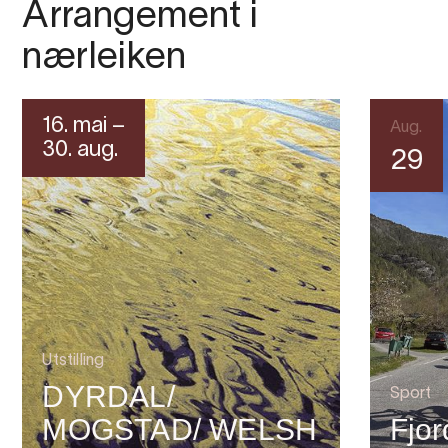
Arrangement i
nærleiken
16. mai –
Aug.
30. aug.
29
Utstilling
DYRDAL/
Sport
MOGSTAD/ WELSH
Fjor