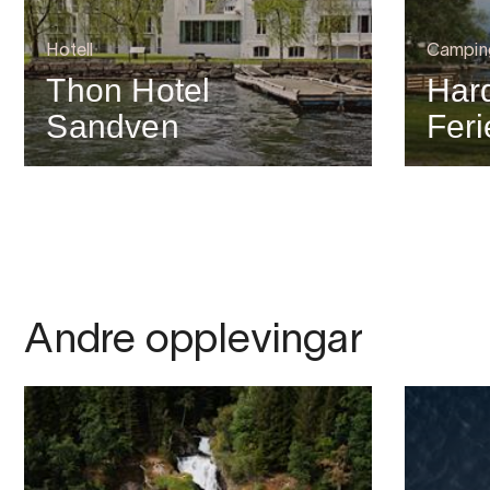
Hotell
Campin
Thon Hotel
Har
Sandven
Feri
Andre opplevingar