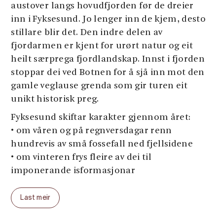
austover langs hovudfjorden før de dreier
inn i Fyksesund. Jo lenger inn de kjem, desto
stillare blir det. Den indre delen av
fjordarmen er kjent for urørt natur og eit
heilt særprega fjordlandskap. Innst i fjorden
stoppar dei ved Botnen for å sjå inn mot den
gamle veglause grenda som gir turen eit
unikt historisk preg.
Fyksesund skiftar karakter gjennom året:
• om våren og på regnversdagar renn
hundrevis av små fossefall ned fjellsidene
• om vinteren frys fleire av dei til
imponerande isformasjonar
Undervegs gjer me korte stopp for foto og
Last meir
historieforteljing. Du får høyre om natur,
kultur og livet langs Hardangerfjorden. Våre