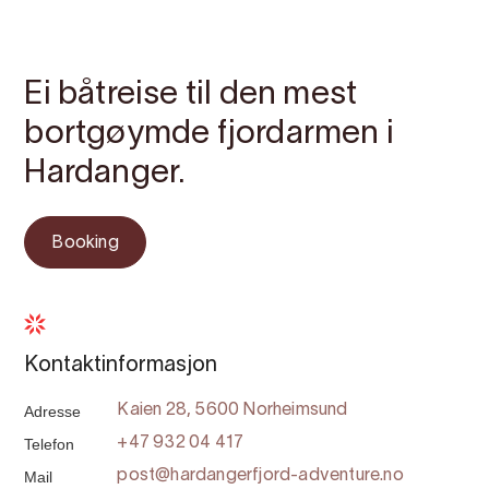
Kontakt
Bilete
Om
Kart
Ei båtreise til den mest
bortgøymde fjordarmen i
Hardanger.
Booking
Kontaktinformasjon
Adresse
Kaien 28, 5600 Norheimsund
Telefon
+47 932 04 417
Mail
post@hardangerfjord-adventure.no