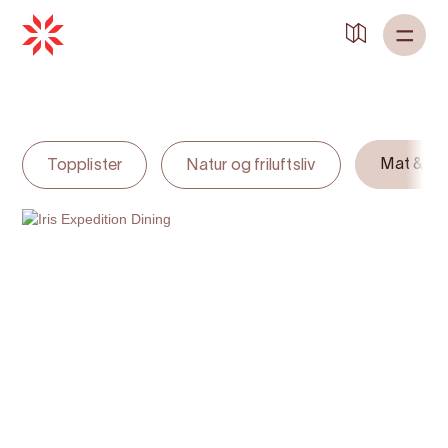
Tilbake til
Heim
Mat & dr
Topplister
Natur og friluftsliv