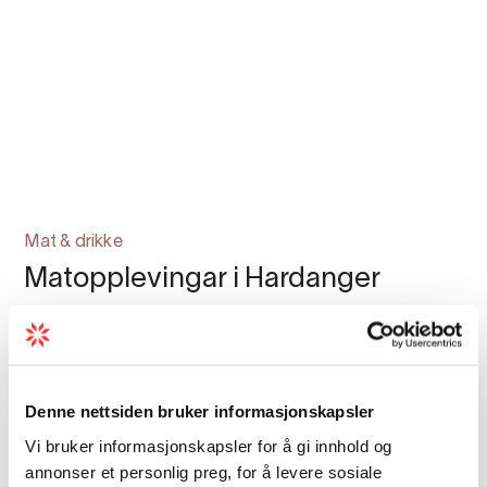
Mat & drikke
Matopplevingar i Hardanger
Frå sider og eplemost til lammekjøt,
spekepølser og syltetøy. Hardanger er ein
region med rike tradisjonar når det kjem til
mat og drikke.
Denne nettsiden bruker informasjonskapsler
Vi bruker informasjonskapsler for å gi innhold og
annonser et personlig preg, for å levere sosiale