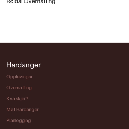
Røldal Overnatting
Hardanger
Opplevingar
Overnatting
Kva skjer?
Møt Hardanger
Planlegging