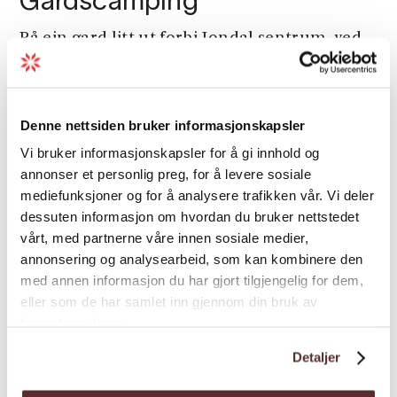
Gardscamping
På ein gard litt ut forbi Jondal sentrum, ved
vegen opp til Folgefonna, finn du Folgefonn
Hytter og Gardscamping. Her kan du
overnatte i hytter, leilegheiter, feriehus eller
Denne nettsiden bruker informasjonskapsler
i eigen telt på campingplassen.
Vi bruker informasjonskapsler for å gi innhold og
annonser et personlig preg, for å levere sosiale
mediefunksjoner og for å analysere trafikken vår. Vi deler
dessuten informasjon om hvordan du bruker nettstedet
vårt, med partnerne våre innen sosiale medier,
annonsering og analysearbeid, som kan kombinere den
med annen informasjon du har gjort tilgjengelig for dem,
eller som de har samlet inn gjennom din bruk av
tjenestene deres.
Detaljer