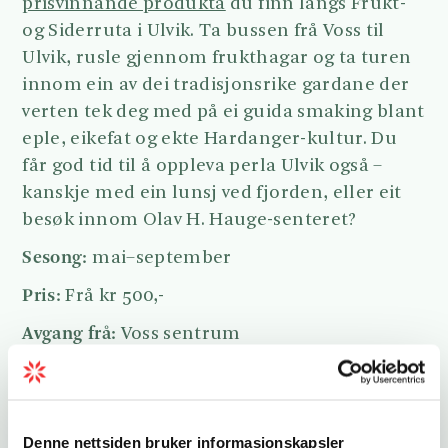
prisvinnande produkta
du finn langs Frukt-
og Siderruta i Ulvik. Ta bussen frå Voss til
Ulvik, rusle gjennom frukthagar og ta turen
innom ein av dei tradisjonsrike gardane der
verten tek deg med på ei guida smaking blant
eple, eikefat og ekte Hardanger-kultur. Du
får god tid til å oppleva perla Ulvik også –
kanskje med ein lunsj ved fjorden, eller eit
besøk innom Olav H. Hauge-senteret?
Sesong:
mai–september
Pris:
Frå kr 500,-
Avgang frå:
Voss sentrum
Varigheit
: Ca 6 timar
Les meir og bestill turen
Denne nettsiden bruker informasjonskapsler