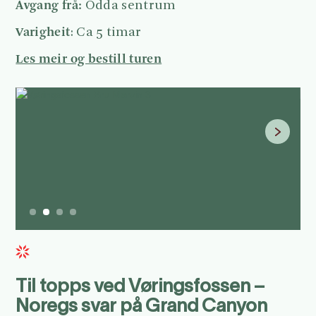
Avgang frå:
Odda sentrum
Varigheit
: Ca 5 timar
Les meir og bestill turen
@
Slide 2 of 4.
Til topps ved Vøringsfossen –
Noregs svar på Grand Canyon