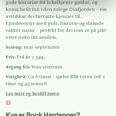
gode historiar frå lokalkjente guidar, og
koma heilt inn i den rolege Osafjorden – ein
avstikkar dei færraste kjenner til.
Fjordeventyr med puls, historie og slaånde
vakker natur – perfekt for dei som er på jakt
etter noko litt annleis.
Sesong:
mai–september
Pris:
Frå kr 1 549,-
Avgang frå:
Voss sentrum
Varigheit
: Ca 6 timar - sjølve RIB-turen tek 1
time og 45 minutt
Les meir og bestill turen
Kva er Book Hardanger?