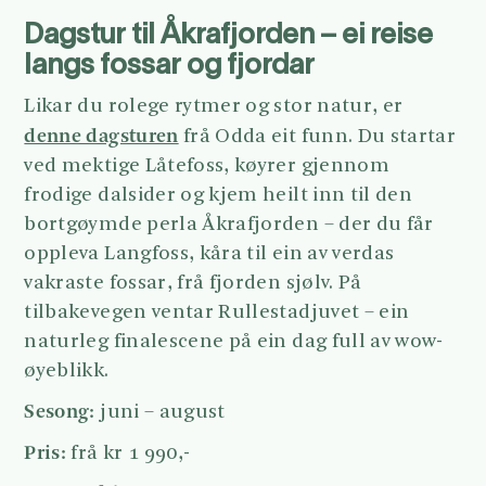
Dagstur til Åkrafjorden – ei reise
langs fossar og fjordar
Likar du rolege rytmer og stor natur, er
denne dagsturen
frå Odda eit funn. Du startar
ved mektige Låtefoss, køyrer gjennom
frodige dalsider og kjem heilt inn til den
bortgøymde perla Åkrafjorden – der du får
oppleva Langfoss, kåra til ein av verdas
vakraste fossar, frå fjorden sjølv. På
tilbakevegen ventar Rullestadjuvet – ein
naturleg finalescene på ein dag full av wow-
øyeblikk.
Sesong:
juni – august
Pris:
frå kr 1 990,-