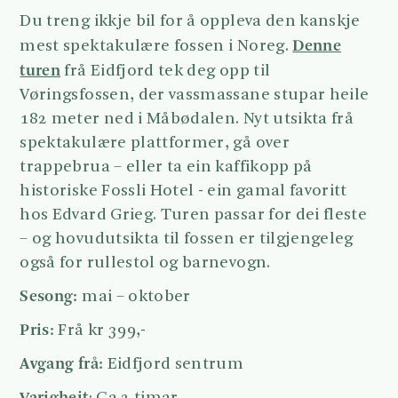
Du treng ikkje bil for å oppleva den kanskje
Denne
mest spektakulære fossen i Noreg.
turen
frå Eidfjord tek deg opp til
Vøringsfossen, der vassmassane stupar heile
182 meter ned i Måbødalen. Nyt utsikta frå
spektakulære plattformer, gå over
trappebrua – eller ta ein kaffikopp på
historiske Fossli Hotel - ein gamal favoritt
hos Edvard Grieg. Turen passar for dei fleste
– og hovudutsikta til fossen er tilgjengeleg
også for rullestol og barnevogn.
Sesong:
mai – oktober
Pris:
Frå kr 399,-
Avgang frå:
Eidfjord sentrum
Varigheit