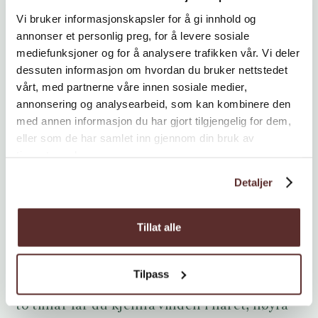
Vi bruker informasjonskapsler for å gi innhold og
annonser et personlig preg, for å levere sosiale
mediefunksjoner og for å analysere trafikken vår. Vi deler
dessuten informasjon om hvordan du bruker nettstedet
vårt, med partnerne våre innen sosiale medier,
annonsering og analysearbeid, som kan kombinere den
med annen informasjon du har gjort tilgjengelig for dem,
eller som de har samlet inn gjennom din bruk av
Slide 2 of 3.
tjenestene deres.
Detaljer
Fjordeventyr med RIB – rett frå
Voss
Tillat alle
Treng du eit lite kick?
RIB-turen til
Hardangerfjord Adventure
tek deg rett inn i
Tilpass
fjordlandskapet – og det i høg fart. På under
to timar får du kjenna vinden i håret, høyra