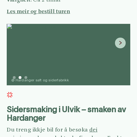
: Ca 2 timar
Les meir og bestill turen
@ Hardanger saft og siderfabrikk
@
Slide 2 of 3.
Sidersmaking i Ulvik – smaken av
Hardanger
Du treng ikkje bil for å besøka
dei