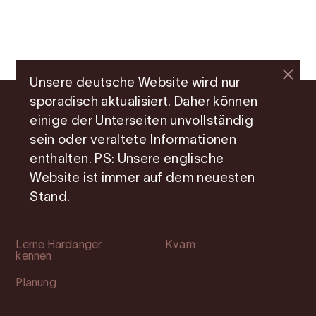
Unsere deutsche Website wird nur
sporadisch aktualisiert. Daher können
einige der Unterseiten unvollständig
Abkürzungen
Orte
sein oder veraltete Informationen
enthalten. PS: Unsere englische
Attraktionen
Ullensvang
Website ist immer auf dem neuesten
Übernachtung
Ulvik
Stand.
Veranstaltungen
Eidfjord
Lerne Hardanger
Kvam
kennen
Planung