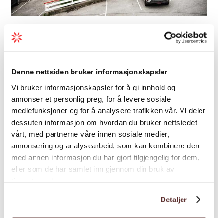
App.hotel/Wohnanlage | Appartements
Trolltunga Aparthotel
Trolltunga Aparthotel ist ein charmantes
Denne nettsiden bruker informasjonskapsler
Apartmenthotel in Tyssedal - umgeben von
Vi bruker informasjonskapsler for å gi innhold og
steilen Bergseiten und Blick auf den
annonser et personlig preg, for å levere sosiale
Hardangerfjord.
mediefunksjoner og for å analysere trafikken vår. Vi deler
dessuten informasjon om hvordan du bruker nettstedet
vårt, med partnerne våre innen sosiale medier,
annonsering og analysearbeid, som kan kombinere den
med annen informasjon du har gjort tilgjengelig for dem,
eller som de har samlet inn gjennom din bruk av
tjenestene deres.
Detaljer