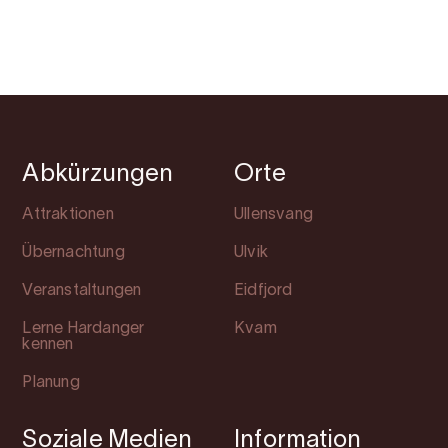
Abkürzungen
Orte
Attraktionen
Ullensvang
Übernachtung
Ulvik
Veranstaltungen
Eidfjord
Lerne Hardanger
Kvam
kennen
Planung
Soziale Medien
Information