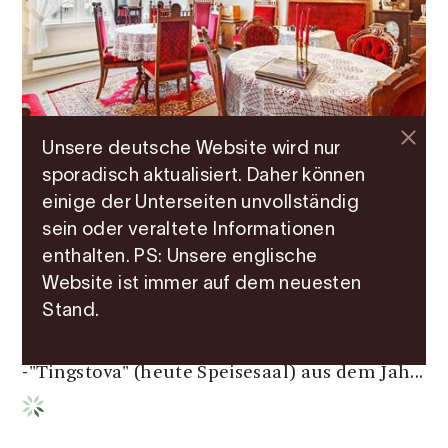
Unsere deutsche Website wird nur
sporadisch aktualisiert. Daher können
Bed & Breakfast | Gästehaus | Gasthaus
einige der Unterseiten unvollständig
Jaunsen Gjestgjevarstad
sein oder veraltete Informationen
enthalten. PS: Unsere englische
Das Jaunsen Gastfhof hat jahrhundertlange
Website ist immer auf dem neuesten
Traditionen als Gaststätte. Der heutige
Stand.
Gasthof, der direkt an der Touristenstrasse
Hardanger liegt, besteht aus drei Gebäuden :
-"Tingstova" (heute Speisesaal) aus dem Jah...