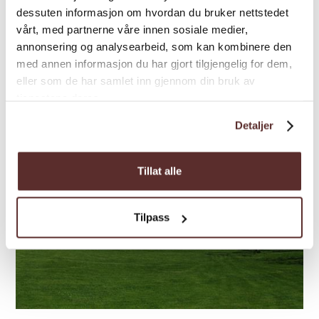
dessuten informasjon om hvordan du bruker nettstedet
Trolltunga. Übernachten Sie in historischen
vårt, med partnerne våre innen sosiale medier,
Gebäuden, genießen...
annonsering og analysearbeid, som kan kombinere den
med annen informasjon du har gjort tilgjengelig for dem,
eller som de har samlet inn gjennom din bruk av
tjenestene deres.
Detaljer
Tillat alle
Tilpass