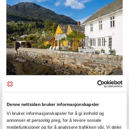
Gästehaus | Gasthaus | Gasthof
Kramsjø Gasthof
Denne nettsiden bruker informasjonskapsler
Das Kramsjø Gasthof in Herand am
Hardangerfjord bietet eine perfekte Basis,
Vi bruker informasjonskapsler for å gi innhold og
annonser et personlig preg, for å levere sosiale
um Hardanger zu erkunden – einschließlich
mediefunksjoner og for å analysere trafikken vår. Vi deler
des Folgefonna-Gletschers und der