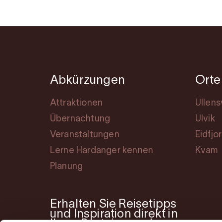
Abkürzungen
Orte
Attraktionen
Ullen
Übernachtung
Ulvik
Veranstaltungen
Eidfjo
Lerne Hardanger kennen
Kvam
Planung
Erhalten Sie Reisetipps
und Inspiration direkt in