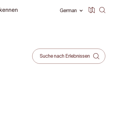
 kennen
German