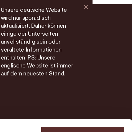
Unsere deutsche Website
wird nur sporadisch
aktualisiert. Daher können
einige der Unterseiten
Information
unvollständig sein oder
Mitgliedsseite
veraltete Informationen
enthalten. PS: Unsere
Photo Service
englische Website ist immer
Über uns
auf dem neuesten Stand.
Cookie consent