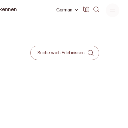
 kennen
German