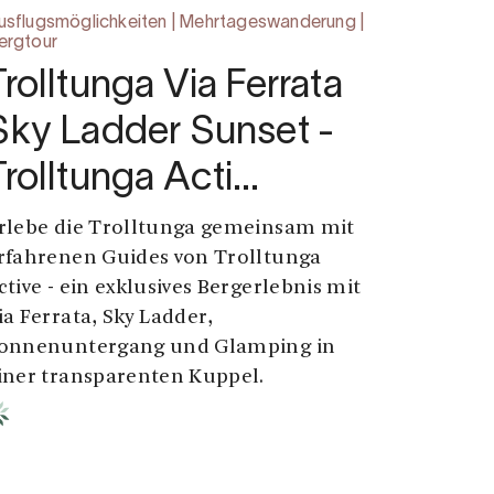
usflugsmöglichkeiten | Mehrtageswanderung |
ergtour
Trolltunga Via Ferrata
Sky Ladder Sunset -
Trolltunga Acti…
rlebe die Trolltunga gemeinsam mit
rfahrenen Guides von Trolltunga
ctive - ein exklusives Bergerlebnis mit
ia Ferrata, Sky Ladder,
onnenuntergang und Glamping in
iner transparenten Kuppel.