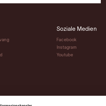
Soziale Medien
svang
Facebook
Instagram
rd
Youtube
nformasjonskapsler