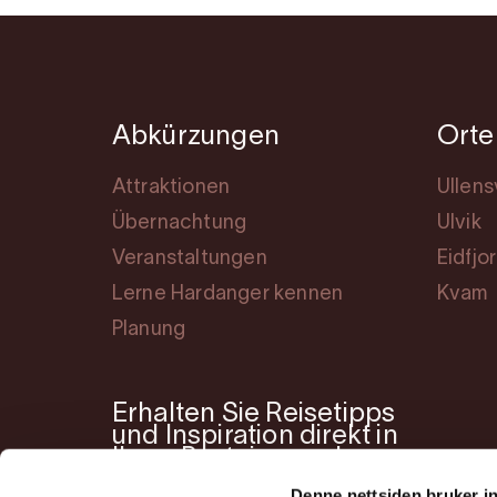
Abkürzungen
Orte
Attraktionen
Ullen
Übernachtung
Ulvik
Veranstaltungen
Eidfjo
Lerne Hardanger kennen
Kvam
Planung
Erhalten Sie Reisetipps
und Inspiration direkt in
Ihren Posteingang!
Denne nettsiden bruker i