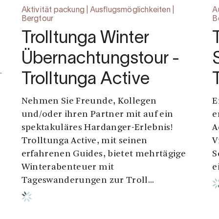
Aktivität packung | Ausflugsmöglichkeiten |
A
Bergtour
B
Trolltunga Winter
Übernachtungstour -
–
Trolltunga Active
Nehmen Sie Freunde, Kollegen
E
und/oder ihren Partner mit auf ein
e
.
spektakuläres Hardanger-Erlebnis!
A
Trolltunga Active, mit seinen
V
erfahrenen Guides, bietet mehrtägige
S
Winterabenteuer mit
e
Tageswanderungen zur Troll...