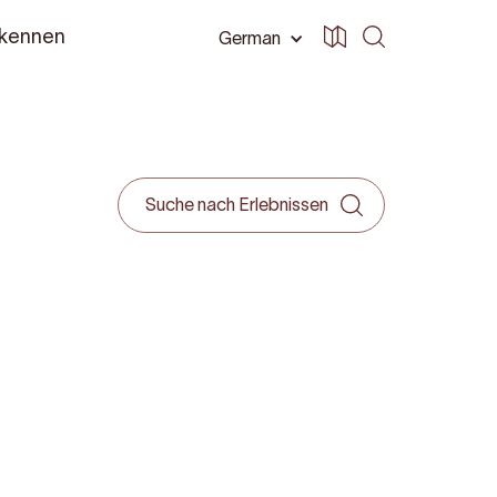
 kennen
German