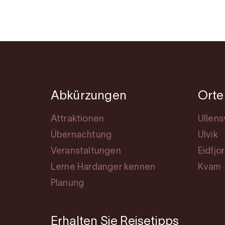
Abkürzungen
Orte
Attraktionen
Ullen
Übernachtung
Ulvik
Veranstaltungen
Eidfjo
Lerne Hardanger kennen
Kvam
Planung
Erhalten Sie Reisetipps