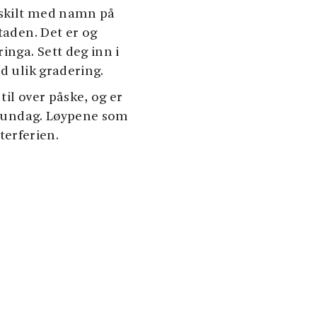
gsskilt med namn på
taden. Det er og
nga. Sett deg inn i
d ulik gradering.
 til over påske, og er
g sundag. Løypene som
nterferien.
tet. I tillegg til
i område teke med. Dei
 er DNT-merka løyper
løypene, vert det
 rundturar i
mn, retning og