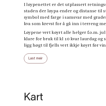
I løypenettet er det utplassert retnin
staden der løypa ender og distanse til s
symbol med farge i samsvar med graderi
kva som krevst for å gå inn i terreng me
Løypene vert køyrt alle helger f.o.m. jul
klare for bruk til kl 10 kvar laurdag o
ligg høgt til fjells vert ikkje køyrt før vi
Sommarløypene er markert med gult i kar
Last meir
DNT sine turstiar, er også andre stiar 
er markert med raudt i kartet. Der det
som er sammanfallande med dei lokale 
ikkje merka med gult i terrenget. Heile
sommarløypenettet vert merka med na
distanse til staden.
Kart