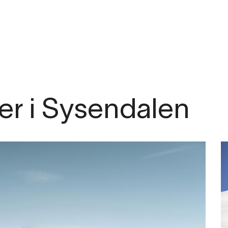
m
per i Sysendalen