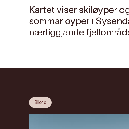
Kartet viser skiløyper o
sommarløyper i Sysendal
nærliggjande fjellområd
Bilete