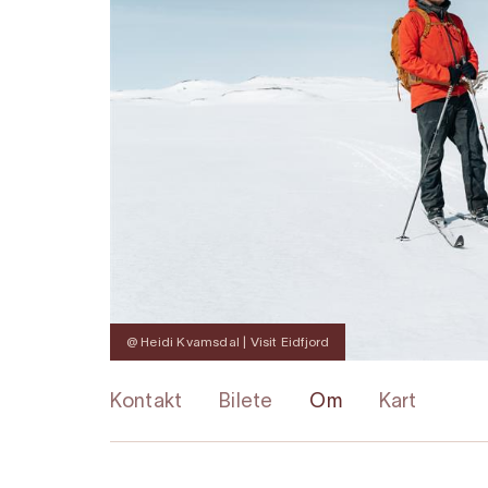
@ Heidi Kvamsdal | Visit Eidfjord
Kontakt
Bilete
Om
Kart