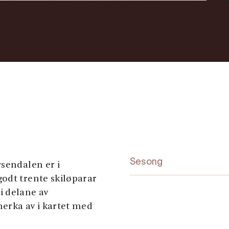
Sesong
ysendalen er i
odt trente skiløparar
i delane av
erka av i kartet med