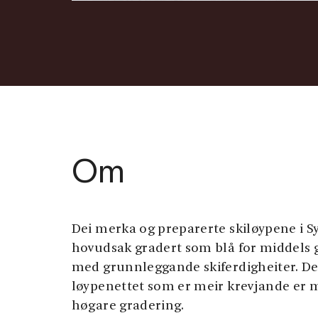
Om
Dei merka og preparerte skiløypene i S
hovudsak gradert som blå for middels g
med grunnleggande skiferdigheiter. De
løypenettet som er meir krevjande er m
høgare gradering.