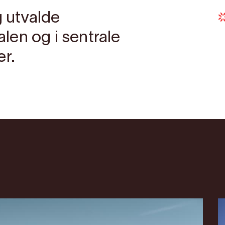
g utvalde
en og i sentrale
er.