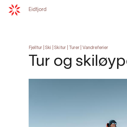
Eidfjord
Tilbake til
hardangerfjord.co
Fjelltur
|
Ski
|
Skitur
|
Turer
|
Vandreferier
Tur og skiløy