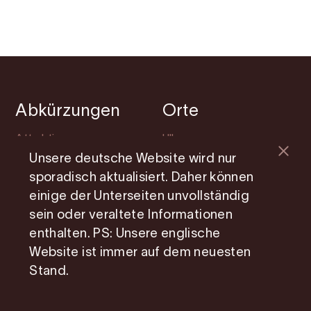
Abkürzungen
Orte
Attraktionen
Ullensvang
Unsere deutsche Website wird nur
Übernachtung
Ulvik
sporadisch aktualisiert. Daher können
Veranstaltungen
Eidfjord
einige der Unterseiten unvollständig
sein oder veraltete Informationen
Lerne Hardanger
Kvam
kennen
enthalten. PS: Unsere englische
Website ist immer auf dem neuesten
Planung
Stand.
Soziale Medien
Information