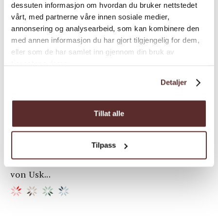
dessuten informasjon om hvordan du bruker nettstedet
vårt, med partnerne våre innen sosiale medier,
annonsering og analysearbeid, som kan kombinere den
med annen informasjon du har gjort tilgjengelig for dem,
eller som de har samlet inn gjennom din bruk av
tjenestene deres.
Airbnb | Bauernhof | Besondere Unterkünfte
Detaljer
Stigen Fjordlodge
Die Stigen Fjordlodge ist ein einzigartiges
Tillat alle
Juwel hoch über dem Hardangerfjord –
übernachten Sie in einem restaurierten
Tilpass
Bauernhof mit Panoramablick auf den Fjord,
die mächtigen Rosendalsalpen und die Gipfel
von Usk...