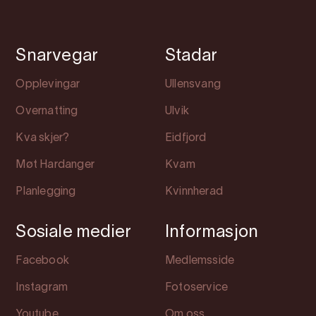
Snarvegar
Stadar
Opplevingar
Ullensvang
Overnatting
Ulvik
Kva skjer?
Eidfjord
Møt Hardanger
Kvam
Planlegging
Kvinnherad
Sosiale medier
Informasjon
Facebook
Medlemsside
Instagram
Fotoservice
Youtube
Om oss