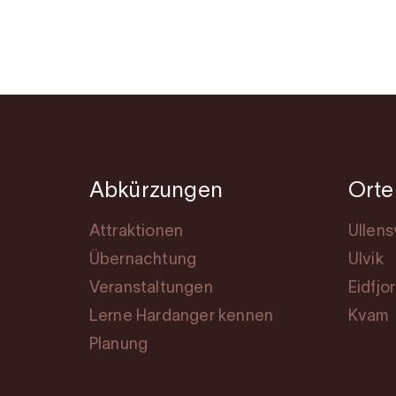
Abkürzungen
Orte
Attraktionen
Ullen
Übernachtung
Ulvik
Veranstaltungen
Eidfjo
Lerne Hardanger kennen
Kvam
Planung