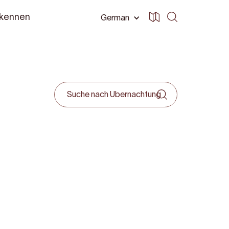
 kennen
German