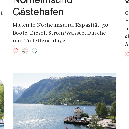
Norheimsund
Gästehafen
st
G
H
Mitten in Norheimsund. Kapazität: 50
m
Boote. Diesel, Strom/Wasser, Dusche
s
und Toilettenanlage.
A