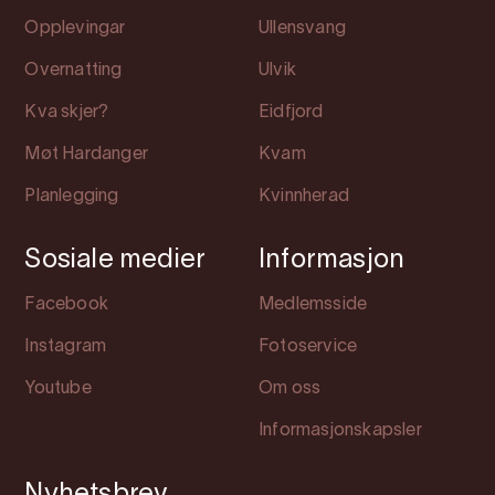
Opplevingar
Ullensvang
Overnatting
Ulvik
Kva skjer?
Eidfjord
Møt Hardanger
Kvam
Planlegging
Kvinnherad
Sosiale medier
Informasjon
Facebook
Medlemsside
Instagram
Fotoservice
Youtube
Om oss
Informasjonskapsler
Nyhetsbrev