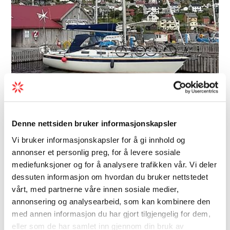
Gjestehavner
Denne nettsiden bruker informasjonskapsler
Norheimsund Gjestehamn
Vi bruker informasjonskapsler for å gi innhold og
Antal gjesteplassar: 50 Fortøying:
annonser et personlig preg, for å levere sosiale
flytebryggjer Gjestehamn like ved
mediefunksjoner og for å analysere trafikken vår. Vi deler
handlegata i Norheimsund med vinmonopol,
dessuten informasjon om hvordan du bruker nettstedet
daglevare, diesel osb. på kaien.
vårt, med partnerne våre innen sosiale medier,
annonsering og analysearbeid, som kan kombinere den
med annen informasjon du har gjort tilgjengelig for dem,
eller som de har samlet inn gjennom din bruk av