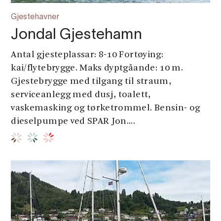
Gjestehavner
Jondal Gjestehamn
Antal gjesteplassar: 8-10 Fortøying:
kai/flytebrygge. Maks dyptgåande: 10 m.
Gjestebrygge med tilgang til straum,
serviceanlegg med dusj, toalett,
vaskemasking og tørketrommel. Bensin- og
dieselpumpe ved SPAR Jon....