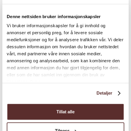
Campingplätze und Bootsverleih. Wählen Sie
zwischen modernen Hütten am Fjord oder in
Denne nettsiden bruker informasjonskapsler
einem geschützte...
Vi bruker informasjonskapsler for å gi innhold og
annonser et personlig preg, for å levere sosiale
mediefunksjoner og for å analysere trafikken vår. Vi deler
dessuten informasjon om hvordan du bruker nettstedet
vårt, med partnerne våre innen sosiale medier,
annonsering og analysearbeid, som kan kombinere den
med annen informasjon du har gjort tilgjengelig for dem,
eller som de har samlet inn gjennom din bruk av
tjenestene deres.
Detaljer
Tillat alle
Tilpass