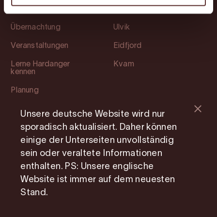
Attraktionen
Ullensvang
Übernachtung
Ulvik
Veranstaltungen
Eidfjord
Lerne Hardanger
Kvam
kennen
Planung
Unsere deutsche Website wird nur
Soziale Medien
Information
sporadisch aktualisiert. Daher können
Facebook
Mitgliedsseite
einige der Unterseiten unvollständig
sein oder veraltete Informationen
Instagram
Photo Service
enthalten. PS: Unsere englische
Youtube
Über uns
Website ist immer auf dem neuesten
Stand.
Cookie consent