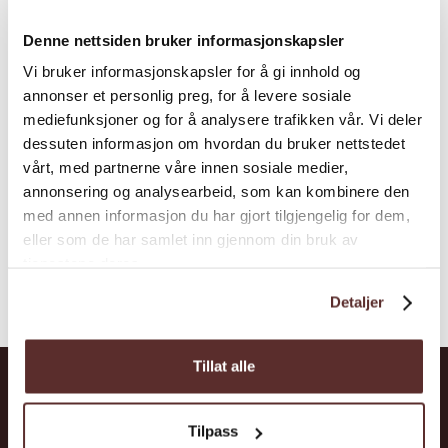
Erleben Sie den Zauber der Hardanger-
Denne nettsiden bruker informasjonskapsler
Fjorde, literarische Einblicke und lokale
Vi bruker informasjonskapsler for å gi innhold og
Kultur an Bord des Epos-Buchboots. Buchen
annonser et personlig preg, for å levere sosiale
Sie noch heute Ihre unvergessliche Reise!
mediefunksjoner og for å analysere trafikken vår. Vi deler
dessuten informasjon om hvordan du bruker nettstedet
vårt, med partnerne våre innen sosiale medier,
annonsering og analysearbeid, som kan kombinere den
med annen informasjon du har gjort tilgjengelig for dem,
eller som de har samlet inn gjennom din bruk av
tjenestene deres.
Detaljer
Tillat alle
Abkürzungen
Orte
Tilpass