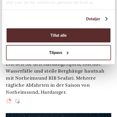
eller som de har samlet inn gjennom din bruk av
tjenestene deres.
Detaljer
Tillat alle
Bootverleih/Bootfahrt | RIB | Familie
Tilpass
Norheimsund RIB Seafari
Erleben Sie den Hardangerfjord, tosende
Wasserfälle und steile Berghänge hautnah
mit Norheimsund RIB Seafari. Mehrere
tägliche Abfahrten in der Saison von
Norheimsund, Hardanger.