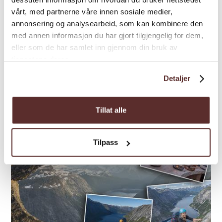
vårt, med partnerne våre innen sosiale medier,
ein spektakuläres Naturerlebnis, bei dem du
annonsering og analysearbeid, som kan kombinere den
über dramatische Schluchten, steile
med annen informasjon du har gjort tilgjengelig for dem,
Berghänge und rauschende Wasserfälle in
eller som de har samlet inn gjennom din bruk av
der Landschaft rund um den Ringedalsvatnet
tjenestene deres.
schweb...
Detaljer
Tillat alle
Tilpass