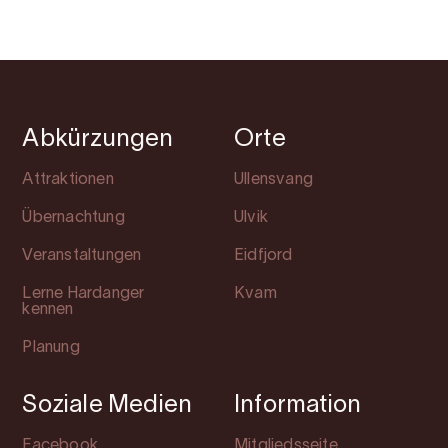
Abkürzungen
Orte
Attraktionen
Ullensvang
Übernachtung
Ulvik
Veranstaltungen
Eidfjord
Lerne Hardanger
Kvam
kennen
Planung
Soziale Medien
Information
Facebook
Mitgliedsseite