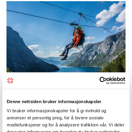
Ausflugsmöglichkeiten | Führung | Tours
Denne nettsiden bruker informasjonskapsler
Trolltunga Zipline - Trolltunga
Vi bruker informasjonskapsler for å gi innhold og
annonser et personlig preg, for å levere sosiale
Active
mediefunksjoner og for å analysere trafikken vår. Vi deler
Trolltunga Zipline von Trolltunga Active ist
dessuten informasjon om hvordan du bruker nettstedet