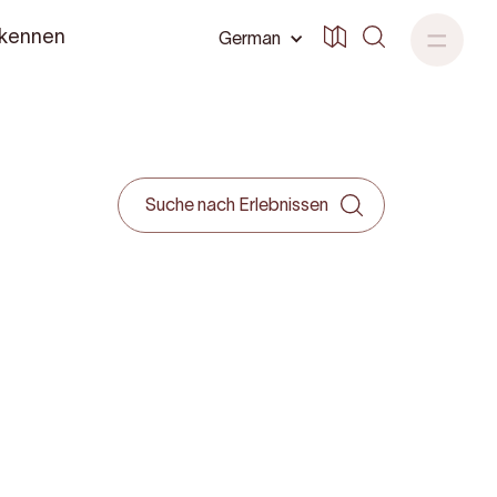
 kennen
German