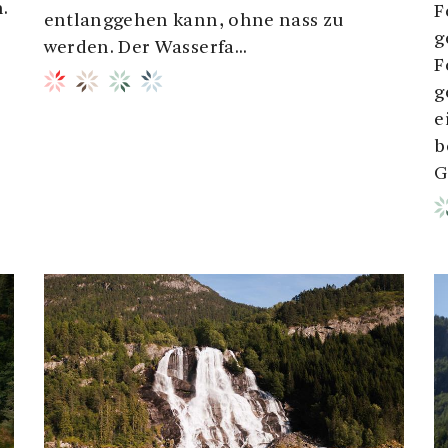
.
F
entlanggehen kann, ohne nass zu
g
werden. Der Wasserfa...
F
g
e
b
G