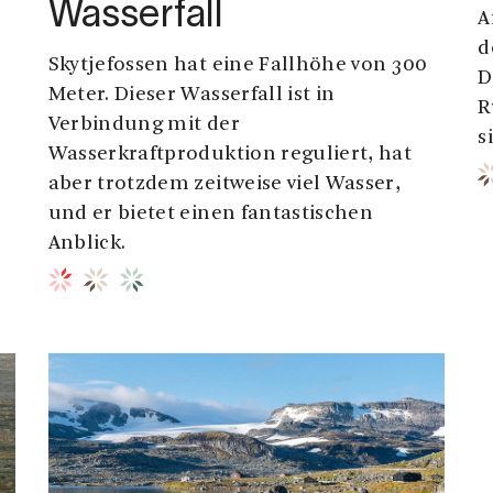
Wasserfall
A
d
Skytjefossen hat eine Fallhöhe von 300
D
Meter. Dieser Wasserfall ist in
R
Verbindung mit der
s
Wasserkraftproduktion reguliert, hat
aber trotzdem zeitweise viel Wasser,
und er bietet einen fantastischen
Anblick.