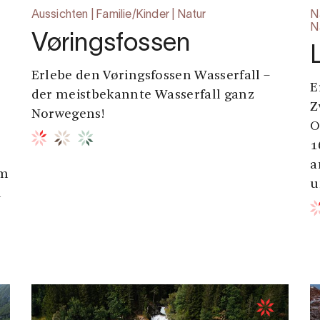
Aussichten | Familie/Kinder | Natur
N
N
Vøringsfossen
Erlebe den Vøringsfossen Wasserfall –
E
der meistbekannte Wasserfall ganz
Z
Norwegens!
O
1
a
em
u
m