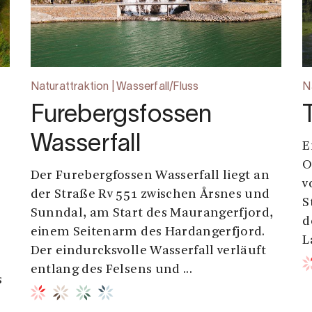
Naturattraktion | Wasserfall/Fluss
N
Furebergsfossen
Wasserfall
E
O
Der Furebergfossen Wasserfall liegt an
v
der Straße Rv 551 zwischen Årsnes und
S
Sunndal, am Start des Maurangerfjord,
d
einem Seitenarm des Hardangerfjord.
L
Der eindurcksvolle Wasserfall verläuft
entlang des Felsens und ...
s