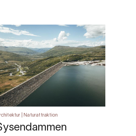
rchitektur | Naturattraktion
Sysendammen