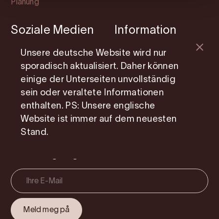
Planung
Soziale Medien
Information
Facebook
Mitgliedsseite
Unsere deutsche Website wird nur
sporadisch aktualisiert. Daher können
Instagram
Photo Service
einige der Unterseiten unvollständig
Youtube
Über uns
sein oder veraltete Informationen
enthalten. PS: Unsere englische
Cookie consent
Website ist immer auf dem neuesten
Stand.
Erhalten Sie Reisetipps und
Inspiration direkt in Ihren
Posteingang!