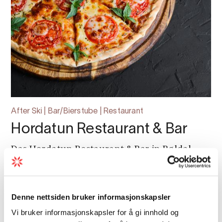
After Ski | Bar/Bierstube | Restaurant
Hordatun Restaurant & Bar
Das Hordatun Restaurant & Bar in Røldal
lädt zu guten Mahlzeiten mit schöner
Aussicht, abwechslungsreichen Aromen und
unmittelbarer Nähe zu Bergen, Natur und
Denne nettsiden bruker informasjonskapsler
Skierlebnissen ein.
Vi bruker informasjonskapsler for å gi innhold og