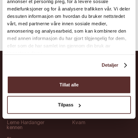
annonser et personlig preg, for å levere sosiale
mediefunksjoner og for å analysere trafikken vår. Vi deler
dessuten informasjon om hvordan du bruker nettstedet
vårt, med partnerne våre innen sosiale medier,
annonsering og analysearbeid, som kan kombinere den
med annen informasjon du har gjort tilgjengelig for dem,
eller som de har samlet inn gjennom din bruk av
tjenestene deres.
Detaljer
Abkürzungen
Orte
Tillat alle
Attraktionen
Ullensvang
Übernachtung
Ulvik
Tilpass
Veranstaltungen
Eidfjord
Lerne Hardanger
Kvam
kennen